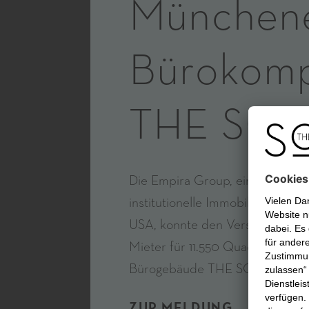
München
Bürokomp
THE SO
Die Empira Group, ein führend
institutionelle Immobilieninves
USA, konnte den Versicherer die 
Mieter für 11.550 Quadratmeter
Bürogebäude THE SOURCE gew
ZUR MELDUNG