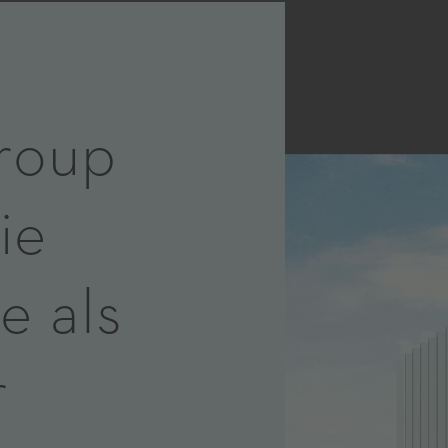
roup
ie
e als
r