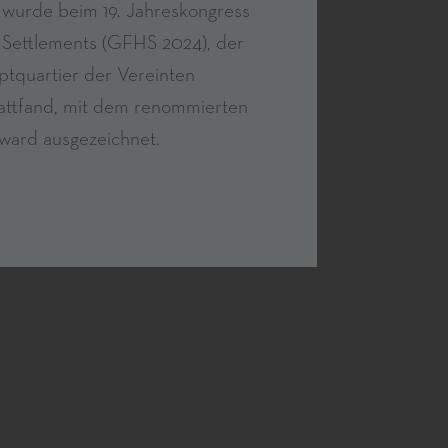
urde beim 19. Jahreskongress
Settlements (GFHS 2024), der
tquartier der Vereinten
tattfand, mit dem renommierten
ward ausgezeichnet.