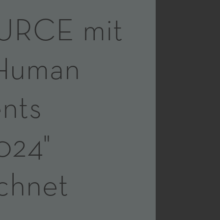
URCE mit
 Human
nts
024"
chnet