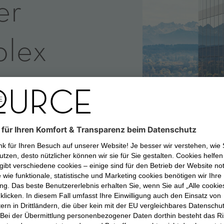
er
lex
URCE
es Unternehmen für
tments in Europa und den
Bayerische als langfristigen
 Gewerbefläche im
innen.