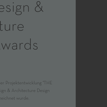
esign &
ture
Awards
ser Projektentwicklung "THE
gn & Architecture Design
zeichnet wurde.