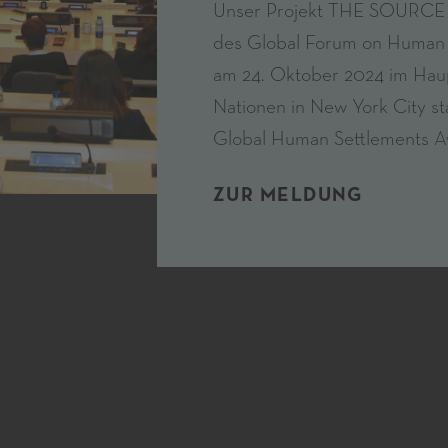
Unser Projekt THE SOURCE w
des Global Forum on Human 
am 24. Oktober 2024 im Haup
Nationen in New York City s
Global Human Settlements A
ZUR MELDUNG